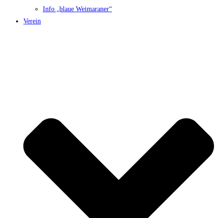
Info „blaue Weimaraner“
Verein